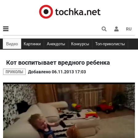
RU
Видео
Картинки
Анекдоты
Конкурсы
Топ-приколисты
Мемы
Кэп
Анекдоты про Вовочку
Няшки
Демотиваторы
Анекдоты про шко
Фууу ко
Анекдоты про студентов
Кот воспитывает вредного ребенка
ПРИКОЛЫ
Добавлено 06.11.2013 17:03