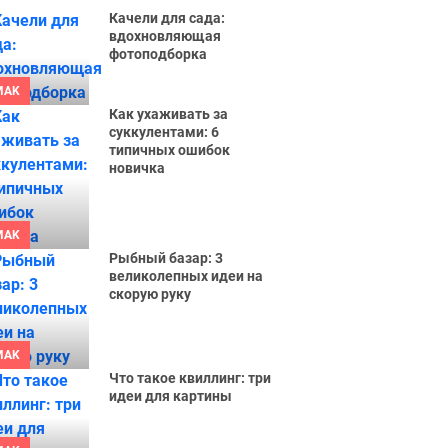
Качели для сада:
вдохновляющая
фотоподборка
MAK
Как ухаживать за
суккулентами: 6
типичных ошибок
новичка
MAK
Рыбный базар: 3
великолепных идеи на
скорую руку
MAK
Что такое квиллинг: три
идеи для картины