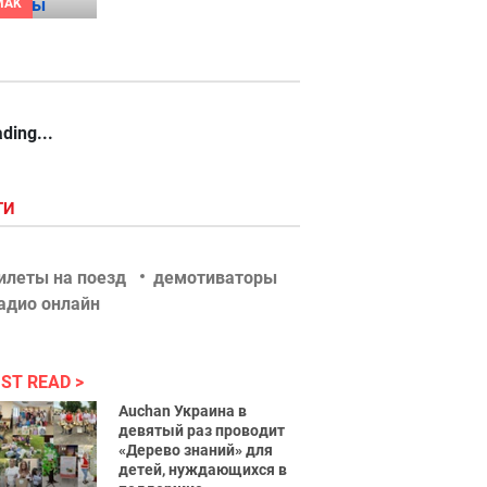
MAK
ding...
ГИ
илеты на поезд
демотиваторы
адио онлайн
ST READ
Auchan Украина в
девятый раз проводит
«Дерево знаний» для
детей, нуждающихся в