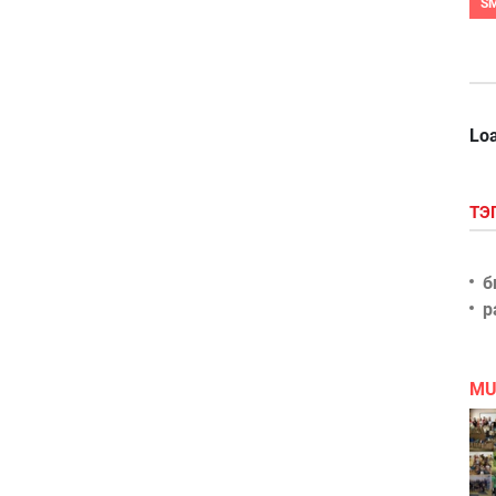
S
Loa
ТЭ
б
р
MU