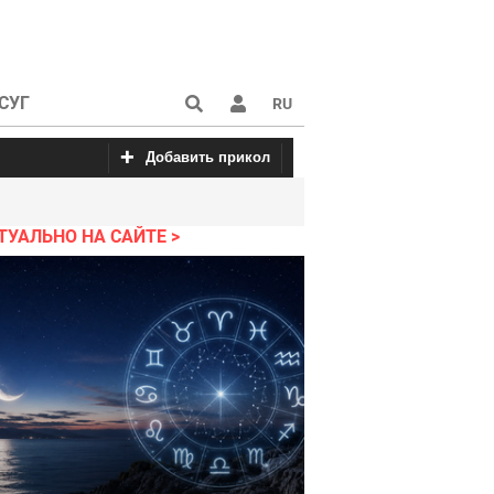
СУГ
RU
Добавить прикол
с
 про блондинок
Красивые картинки
Пошлые анекдоты
Приколы от fun
ТУАЛЬНО НА САЙТЕ