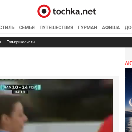
СТИЛЬ
СЕМЬЯ
ПУТЕШЕСТВИЯ
ГУРМАН
АФИША
ДО
ы
Топ-приколисты
чку
емотиваторы
Анекдоты про школу
Фууу комиксы
Анекдоты про наркоманов
Эротика
Гифки
Мастер клас
Анекдоты
нтов
АК