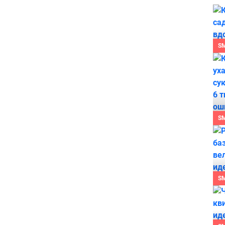
S
S
S