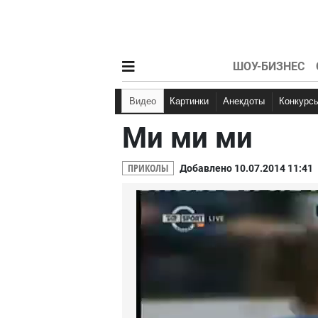
ШОУ-БИЗНЕС
Видео
Картинки
Анекдоты
Конкурс
Ми ми ми
Мемы
Кэп
Анекдоты про Вово
Няшки
Д
Анекдоты про студе
ПРИКОЛЫ
Добавлено 10.07.2014 11:41