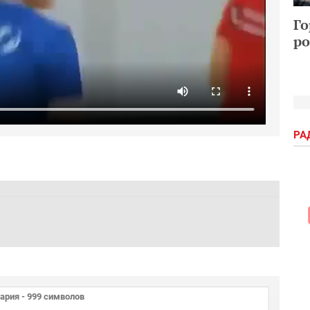
Го
ро
РА