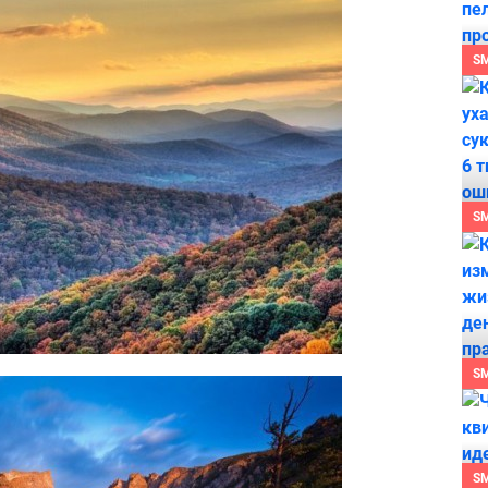
S
S
S
S