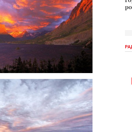
ро
РА