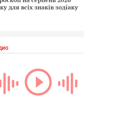
ку для всіх знаків зодіаку
ДИО