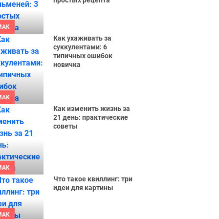
простых рецепта
MAK
Как ухаживать за
суккулентами: 6
типичных ошибок
новичка
MAK
Как изменить жизнь за
21 день: практические
советы
MAK
Что такое квиллинг: три
идеи для картины
MAK