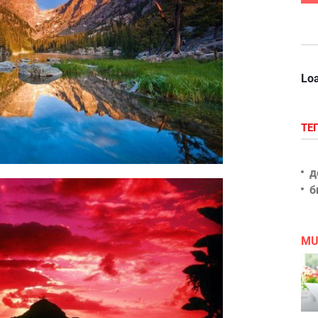
Loa
ТЕ
д
б
MU