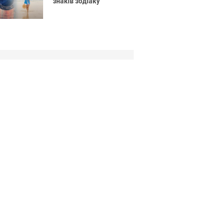
знаків зодіаку
мастер