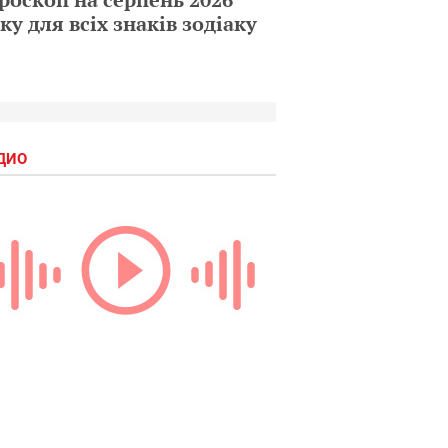
ку для всіх знаків зодіаку
ДИО