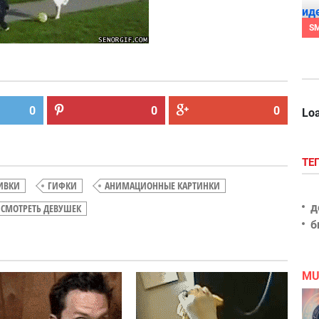
S
0
0
0
Loa
ТЕ
ИВКИ
ГИФКИ
АНИМАЦИОННЫЕ КАРТИНКИ
д
СМОТРЕТЬ ДЕВУШЕК
б
MU
Тема
сисек
раскрыта!