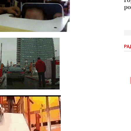
ро
РА