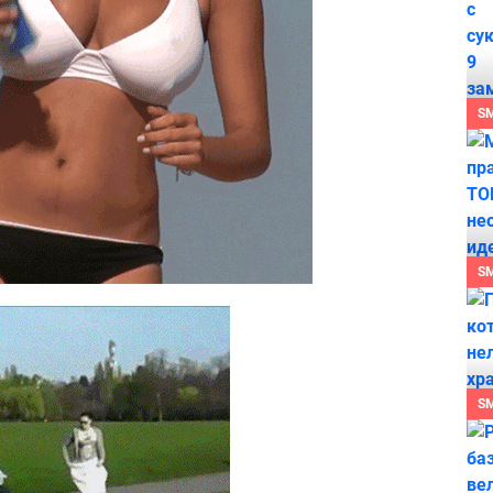
S
S
S