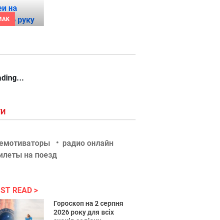
MAK
ding...
ГИ
емотиваторы
радио онлайн
илеты на поезд
ST READ
Вот так
Девушка
Гороскоп на 2 серпня
подстава
на все
2026 року для всіх
(gif)
ноги