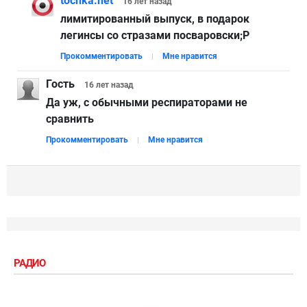
tochka.net
16 лет
назад
лимитированный выпуск, в подарок
легинсы со стразами посваровски;Р
Прокомментировать
Мне нравится
Гость
16 лет
назад
Да уж, с обычными респираторами не
сравнить
Прокомментировать
Мне нравится
РАДИО