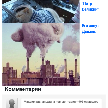
"Пётр
Великий"
Его зовут
Дымок.
Комментарии