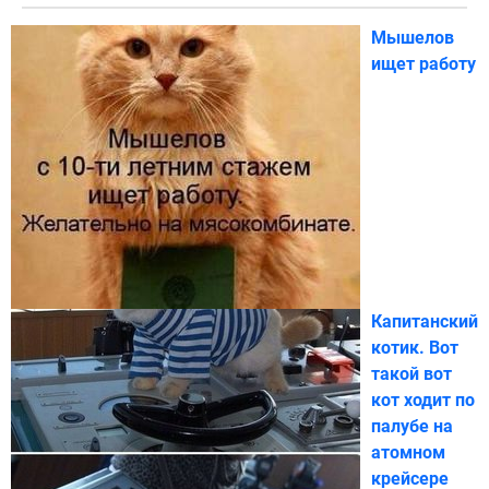
Мышелов
ищет работу
Капитанский
котик. Вот
такой вот
кот ходит по
палубе на
атомном
крейсере