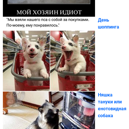
День
шоппинга
Няшка
тануки или
енотовидная
собака