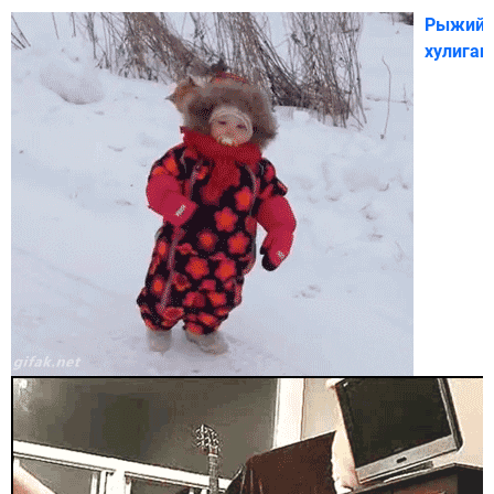
Рыжий
хулиган