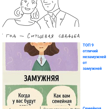
ТОП 9
отличий
незамужней
от
замужней
Семейная