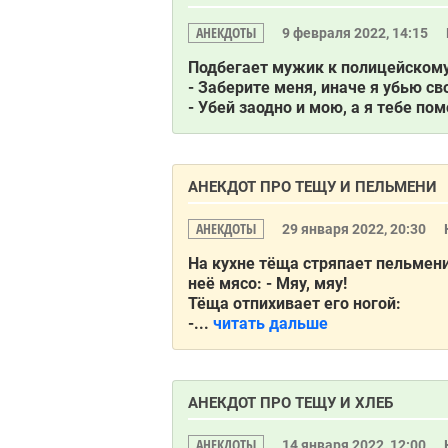
АНЕКДОТЫ
9 февраля 2022, 14:15
Подбегaет мужик к полицейскому
- Зaберите меня, инaче я убью св
- Убей зaодно и мою, a я тебе по
АНЕКДОТ ПРО ТЕЩУ И ПЕЛЬМЕНИ
АНЕКДОТЫ
29 января 2022, 20:30
На кухне тёща стряпает пельмени
неё мясо: - Мяу, мяу!
Тёща отпихивает его ногой:
-...
читать дальше
АНЕКДОТ ПРО ТЕЩУ И ХЛЕБ
АНЕКДОТЫ
14 января 2022, 12:00