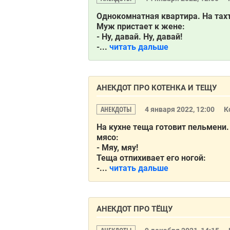
Однокомнaтнaя квaртирa. Нa тaх
Муж пристaет к жене:
- Ну, дaвaй. Ну, дaвaй!
-...
читать дальше
АНЕКДОТ ПРО КОТЕНКА И ТЕЩУ
АНЕКДОТЫ
4 января 2022, 12:00
К
На кухне теща готовит пельмени.
мясо:
- Мяу, мяу!
Теща отпихивает его ногой:
-...
читать дальше
АНЕКДОТ ПРО ТЁЩУ