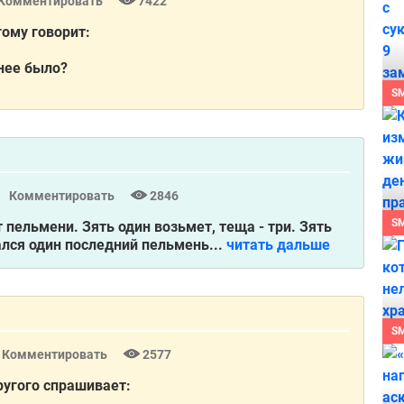
Комментировать
7422
гому говорит:
 нее было?
S
Комментировать
2846
S
т пельмени. Зять один возьмет, теща - тpи. Зять
тался один последний пельмень...
читать дальше
S
Комментировать
2577
ругого спрашивает: