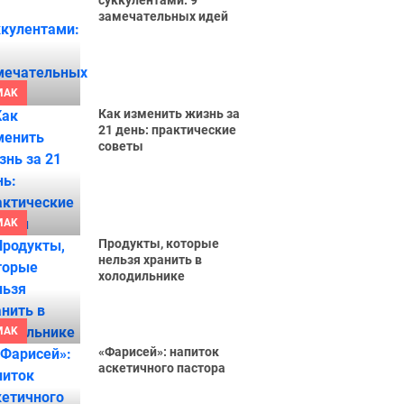
суккулентами: 9
замечательных идей
MAK
Как изменить жизнь за
21 день: практические
советы
MAK
Продукты, которые
нельзя хранить в
холодильнике
MAK
«Фарисей»: напиток
аскетичного пастора