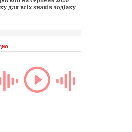
ку для всіх знаків зодіаку
ДИО