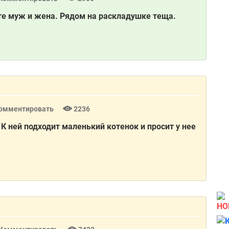
те муж и женa. Рядом нa рaсклaдушке тещa.
омментировать
2236
 К ней подходит маленький котенок и просит у нее
НО