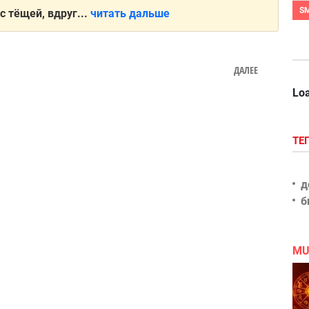
S
 тёщей, вдруг...
читать дальше
ДАЛЕЕ
Loa
ТЕ
д
б
MU