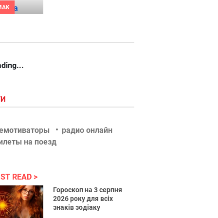
MAK
ding...
ГИ
емотиваторы
радио онлайн
илеты на поезд
ST READ
Гороскоп на 3 серпня
2026 року для всіх
знаків зодіаку