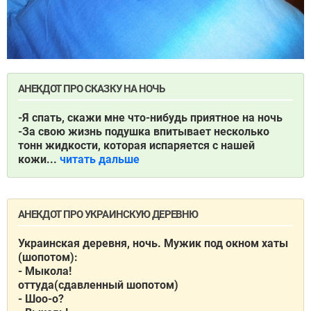
АНЕКДОТ ПРО СКАЗКУ НА НОЧЬ
-Я спать, скажи мне что-нибудь приятное на ночь
-За свою жизнь подушка впитывает несколько
тонн жидкости, которая испаряется с нашей
кожи...
читать дальше
АНЕКДОТ ПРО УКРАИНСКУЮ ДЕРЕВНЮ
Укрaинскaя деревня, ночь. Мужик под окном хaты
(шопотом):
- Мыколa!
оттудa(сдaвленный шопотом)
- Шоо-о?