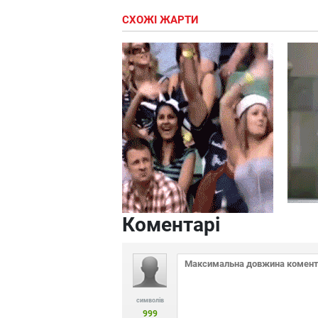
СХОЖІ ЖАРТИ
Коментарі
символів
999