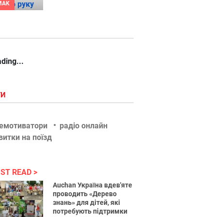
MAK
ding...
ГИ
емотиватори
радіо онлайн
витки на поїзд
ST READ
Auchan Україна вдев'яте
проводить «Дерево
знань» для дітей, які
потребують підтримки