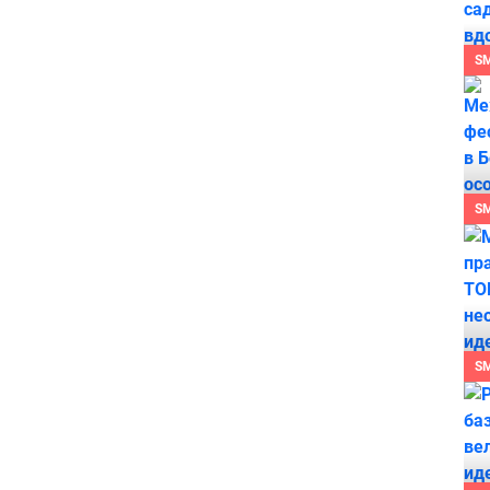
S
S
S