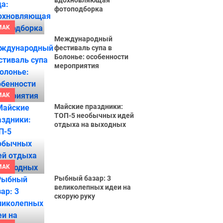
вдохновляющая
фотоподборка
MAK
Международный
фестиваль супа в
Болонье: особенности
мероприятия
MAK
Майские праздники:
ТОП-5 необычных идей
отдыха на выходных
MAK
Рыбный базар: 3
великолепных идеи на
скорую руку