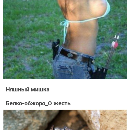
Няшный мишка
Белко-обжоро_О жесть