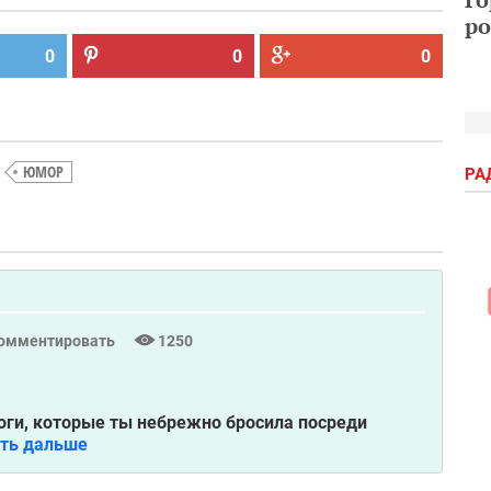
ро
0
0
0
ЮМОР
РА
омментировать
1250
апоги, которые ты небрежно бросила посреди
ать дальше