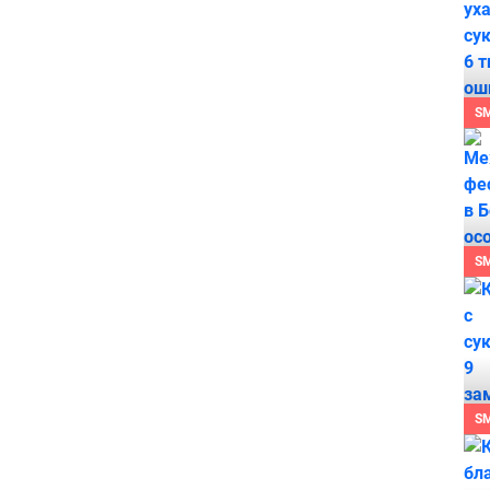
S
S
S