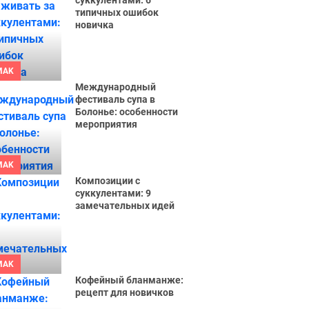
суккулентами: 6
типичных ошибок
новичка
MAK
Международный
фестиваль супа в
Болонье: особенности
мероприятия
MAK
Композиции с
суккулентами: 9
замечательных идей
MAK
Кофейный бланманже:
рецепт для новичков