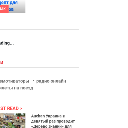
MAK
ding...
ГИ
емотиваторы
радио онлайн
илеты на поезд
ST READ
Auchan Украина в
девятый раз проводит
«Дерево знаний» для