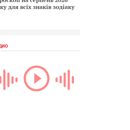
ку для всіх знаків зодіаку
ДИО