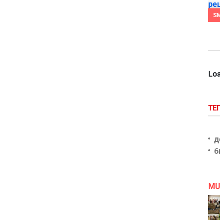
S
Loa
ТЕ
д
б
MU