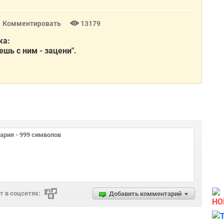
Комментировать
13179
жа:
шь с ним - зацени".
 в соцсетях:
Добавить комментарий
НО