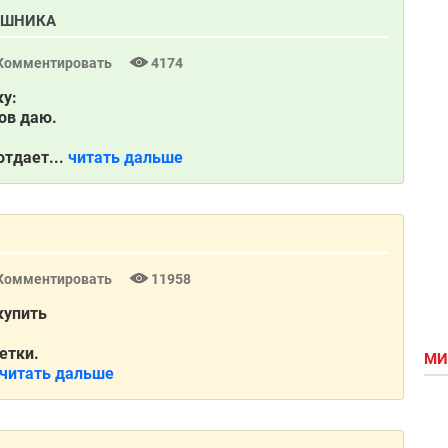
АИШНИКА
Комментировать
4174
ку:
сов даю.
отдает...
читать дальше
Комментировать
11958
купить
етки.
МИ
читать дальше