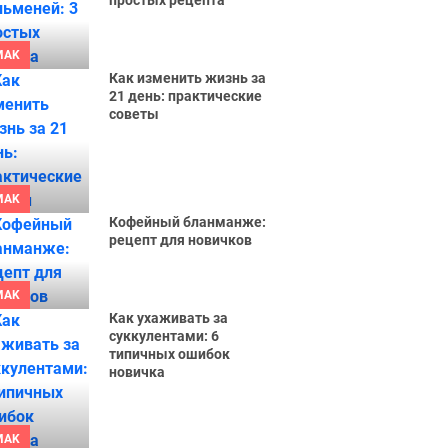
простых рецепта
MAK
Как изменить жизнь за
21 день: практические
советы
MAK
Кофейный бланманже:
рецепт для новичков
MAK
Как ухаживать за
суккулентами: 6
типичных ошибок
новичка
MAK