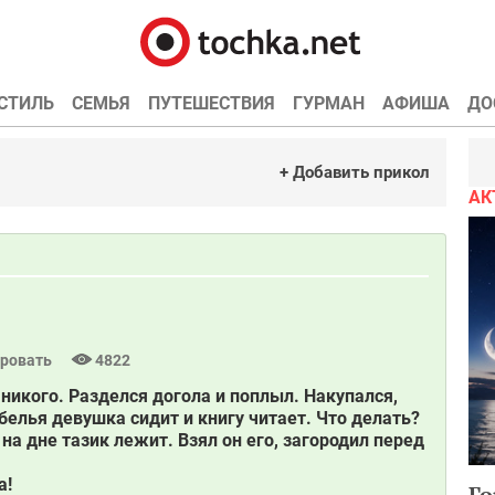
СТИЛЬ
СЕМЬЯ
ПУТЕШЕСТВИЯ
ГУРМАН
АФИША
ДО
+ Добавить прикол
АК
ровать
4822
никого. Разделся догола и поплыл. Накупался,
 белья девушка сидит и книгу читает. Что делать?
 на дне тазик лежит. Взял он его, загородил перед
а!
Го