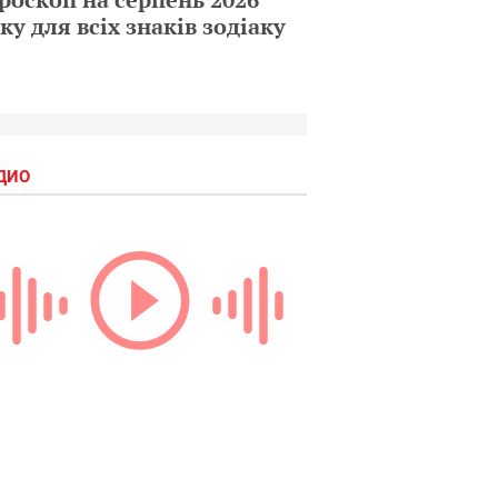
ку для всіх знаків зодіаку
ДИО