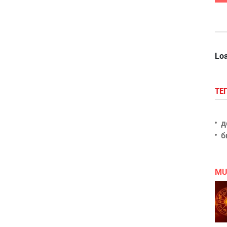
Loa
ТЕ
д
б
MU