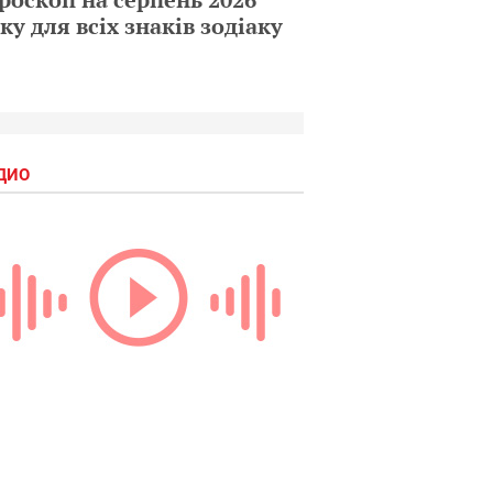
ку для всіх знаків зодіаку
ДИО