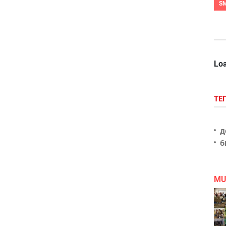
S
Loa
ТЕ
д
б
MU