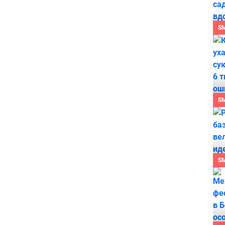
S
S
S