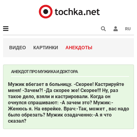
RU
ВИДЕО
КАРТИНКИ
АНЕКДОТЫ
АНЕКДОТ ПРО МУЖИКА И ДОКТОРА
Мужик вбегает в больницу. -Скорее! Кастрируйте
меня! -Зачем?! -Да скорее же! Скорее!!! Ну, раз
такое дело, взяли и кастрировали. Когда он
очнулся спрашивают: -А зачем это? Мужик:-
Женюсь я. На еврейке. Врач:-Так, может , вас надо
было обрезать? Мужик озадаченно:-А я что
сказал?