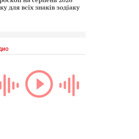
ку для всіх знаків зодіаку
ДИО