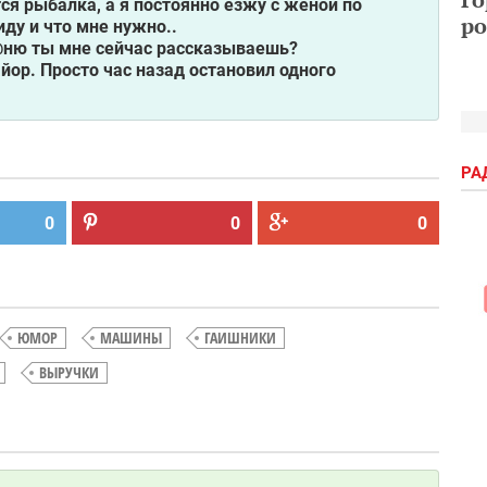
ся рыбалка, а я постоянно езжу с женой по
ро
иду и что мне нужно..
е@ню ты мне сейчас рассказываешь?
йор. Просто час назад остановил одного
РА
0
0
0
ЮМОР
МАШИНЫ
ГАИШНИКИ
ВЫРУЧКИ