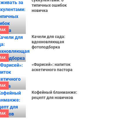
суккулентами: 6
типичных ошибок
новичка
MAK
Качели для сада:
вдохновляющая
фотоподборка
MAK
«Фарисей»: напиток
аскетичного пастора
MAK
Кофейный бланманже:
рецепт для новичков
MAK