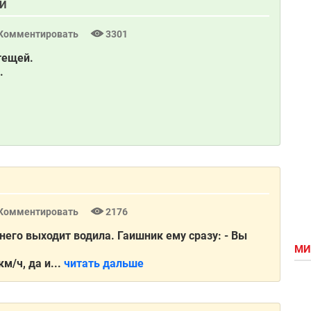
АИ
Комментировать
3301
тещей.
.
Комментировать
2176
него выходит водила. Гаишник ему сразу: - Вы
МИ
км/ч, да и...
читать дальше