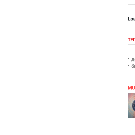
Loa
ТЕ
д
б
MU