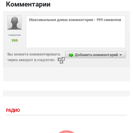
Комментарии
символов
999
Вы можете комментировать
Добавить комментарий
через аккаунт в соцсетях:
РАДИО