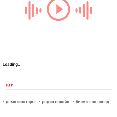
Loading...
ТЕГИ
демотиваторы
радио онлайн
билеты на поезд