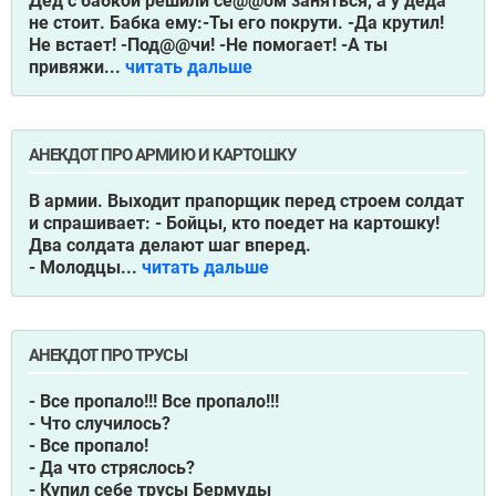
Дед с бабкой решили се@@ом заняться, а у деда
не стоит. Бабка ему:-Ты его покрути. -Да крутил!
Не встает! -Под@@чи! -Не помогает! -А ты
привяжи...
читать дальше
АНЕКДОТ ПРО АРМИЮ И КАРТОШКУ
В армии. Выходит прапорщик перед строем солдат
и спрашивает: - Бойцы, кто поедет на картошку!
Два солдата делают шаг вперед.
- Молодцы...
читать дальше
АНЕКДОТ ПРО ТРУСЫ
- Все пропало!!! Все пропало!!!
- Что случилось?
- Все пропало!
- Да что стряслось?
- Купил себе трусы Бермуды