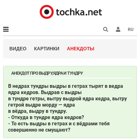
RU
ВИДЕО
КАРТИНКИ
АНЕКДОТЫ
АНЕКДОТ ПРО ВЫДРУ, ЯДРА И ТУНДРУ
В недрах тундры выдры в гетрах тырят в ведра
ядра кедров. Выдрав с выдры
в тундре гетры, вытру выдрой ядра кедра, вытру
гетрой выдре морду — ядра
в вёдра, выдру в тундру.
- Откуда в тундре ядра кедров?
- То есть выдры в гетрах и с вёдрами тебя
совершенно не смущают?