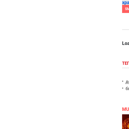
S
Loa
ТЕ
д
б
MU