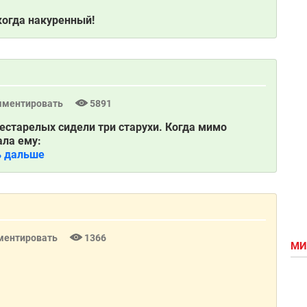
когда накуренный!
мментировать
5891
рестарелых сидели три старухи. Когда мимо
ала ему:
ь дальше
ментировать
1366
МИ