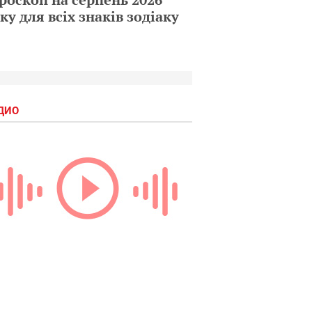
ку для всіх знаків зодіаку
ДИО