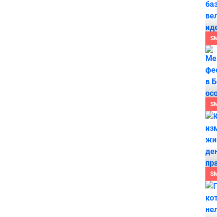
S
S
S