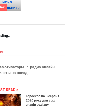
MAK
ding...
ГИ
емотиваторы
радио онлайн
илеты на поезд
ST READ
Гороскоп на 3 серпня
2026 року для всіх
знаків зодіаку