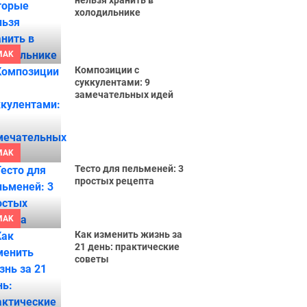
нельзя хранить в
холодильнике
MAK
Композиции с
суккулентами: 9
замечательных идей
MAK
Тесто для пельменей: 3
простых рецепта
MAK
Как изменить жизнь за
21 день: практические
советы