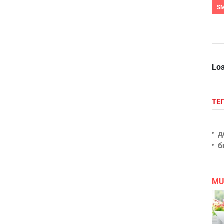
S
Loa
ТЕ
д
б
MU