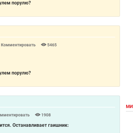
рулем порулю?
Комментировать
5465
рулем порулю?
МИ
омментировать
1908
чится. Останавливает гаишник: