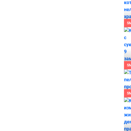
S
S
S