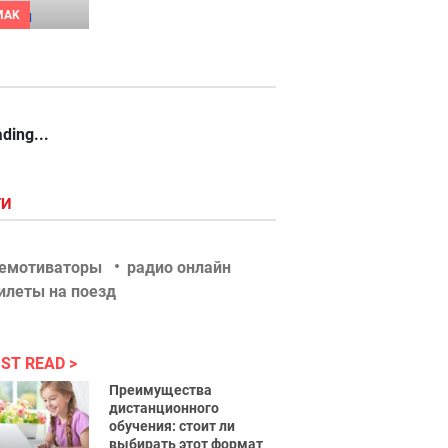
MAK
ding...
ГИ
емотиваторы
радио онлайн
илеты на поезд
ST READ
Преимущества
дистанционного
обучения: стоит ли
выбирать этот формат