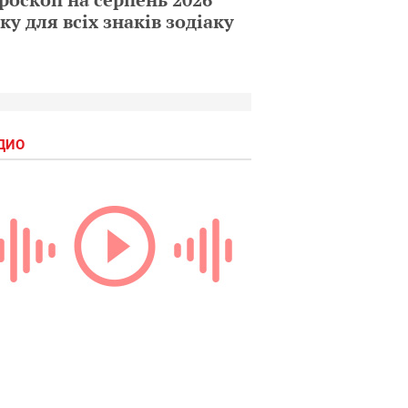
ку для всіх знаків зодіаку
ДИО