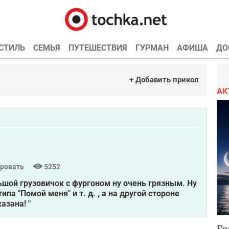
СТИЛЬ
СЕМЬЯ
ПУТЕШЕСТВИЯ
ГУРМАН
АФИША
ДО
+ Добавить прикол
АК
ровать
5252
льшой грузовичок с фургоном ну очень грязным. Ну
ипа "Помой меня" и т. д. , а на другой стороне
азана! "
Го