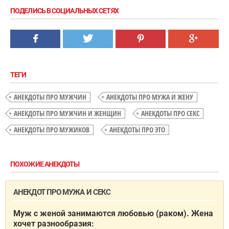
ПОДЕЛИСЬ В СОЦИАЛЬНЫХ СЕТЯХ
ТЕГИ
АНЕКДОТЫ ПРО МУЖЧИН
АНЕКДОТЫ ПРО МУЖА И ЖЕНУ
АНЕКДОТЫ ПРО МУЖЧИН И ЖЕНЩИН
АНЕКДОТЫ ПРО СЕКС
АНЕКДОТЫ ПРО МУЖИКОВ
АНЕКДОТЫ ПРО ЭТО
ПОХОЖИЕ АНЕКДОТЫ
АНЕКДОТ ПРО МУЖА И СЕКС
Муж с женой занимаются любовью (раком). Жена
хочет разнообразия: