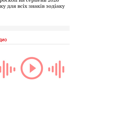
ку для всіх знаків зодіаку
ДИО