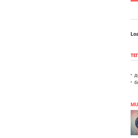
Loa
ТЕ
д
б
MU