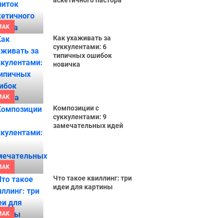
аскетичного пастора
MAK
Как ухаживать за
суккулентами: 6
типичных ошибок
новичка
MAK
Композиции с
суккулентами: 9
замечательных идей
MAK
Что такое квиллинг: три
идеи для картины
MAK