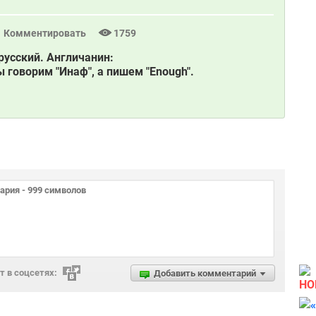
Комментировать
1759
русский. Англичанин:
 говорим "Инаф", а пишем "Enough".
 в соцсетях:
Добавить комментарий
НО