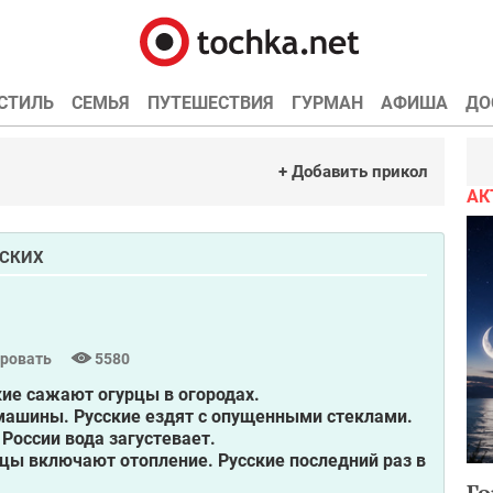
СТИЛЬ
СЕМЬЯ
ПУТЕШЕСТВИЯ
ГУРМАН
АФИША
ДО
+ Добавить прикол
АК
ССКИХ
ровать
5580
кие сажают огурцы в огородах.
 машины. Русские ездят с опущенными стеклами.
 России вода загустевает.
ьцы включают отопление. Русские последний раз в
Го