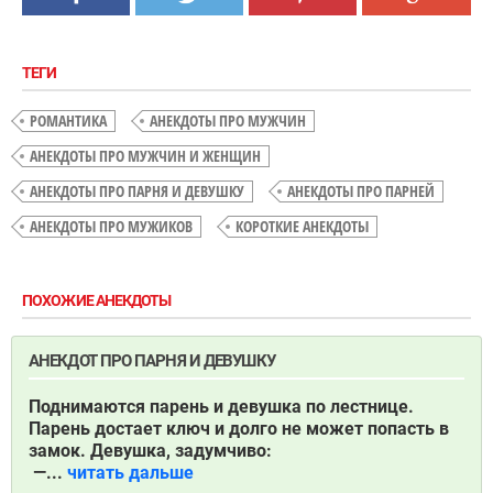
ТЕГИ
РОМАНТИКА
АНЕКДОТЫ ПРО МУЖЧИН
АНЕКДОТЫ ПРО МУЖЧИН И ЖЕНЩИН
АНЕКДОТЫ ПРО ПАРНЯ И ДЕВУШКУ
АНЕКДОТЫ ПРО ПАРНЕЙ
АНЕКДОТЫ ПРО МУЖИКОВ
КОРОТКИЕ АНЕКДОТЫ
ПОХОЖИЕ АНЕКДОТЫ
АНЕКДОТ ПРО ПАРНЯ И ДЕВУШКУ
Поднимаются парень и девушка по лестнице.
Парень достает ключ и долго не может попасть в
замок. Девушка, задумчиво:
—...
читать дальше