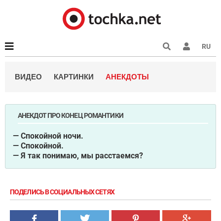
RU
ВИДЕО
КАРТИНКИ
АНЕКДОТЫ
АНЕКДОТ ПРО КОНЕЦ РОМАНТИКИ
— Спокойной ночи.
— Спокойной.
— Я так понимаю, мы расстаемся?
ПОДЕЛИСЬ В СОЦИАЛЬНЫХ СЕТЯХ