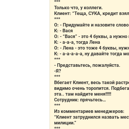
***
Только что, у коллеги.
Клиент: “Теща, СУКА, кредит взял
***
О: - Придумайте и назовите слово
К: - Вася
О: - “Вася” - это 4 буквы, а нужн
К: - а-а-а, тогда Лена
О: - Лена - это тоже 4 буквы, н
К: - а-а-а-а-а, ну давайте тогда м
***
- Представьтесь, пожалуйста.
-Я?
***
Вбегает Клиент, весь такой рас
видимо очень торопится. Подбегае
эта.. там найдите меня!!!!!
Сотрудник: прячьтесь…
***
Из комментариев менеджеров:
“Клиент затруднился назвать мес
милиции.”
***