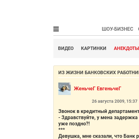
ШОУ-БИЗНЕС
ВИДЕО
КАРТИНКИ
АНЕКДОТЫ
ИЗ ЖИЗНИ БАНКОВСКИХ РАБОТНИ
ЖеньчеГ ЕвгеньчеГ
26 августа 2009, 15:37
Звонок в кредитный департамен
- Здравствуйте, у мена задержка
уже поздно?!
***
Девушка, мне сказали, что Банк 