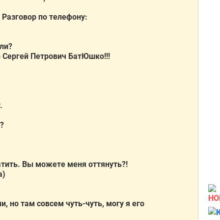
 Разговор по телефону:
ели?
р Сергей Петрович БатЮшко!!!
.
л?
атить. Вы можете меня оттянуть?!
а)
НО
и, но там совсем чуть-чуть, могу я его