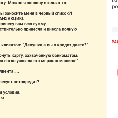
могу. Можно я заплачу столько-то.
ро
Вы заносите меня в черный список?!
ТРАНЗАКЦИЮ.
 принесу вам всю сумму.
ствительно принесла и внесла полную
РА
клиентов: “Девушка а вы в кредит даете?”
рнуть карту, захваченную банкоматом:
ую нагло усосала эта мерзкая машина!”
лиента…..
тересует автокредит?
и условия.
аю