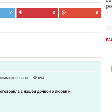
ро
0
0
0
РА
Комментировать
893
 поговорила с нашей дочкой о любви и