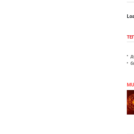
Loa
ТЕ
д
б
MU