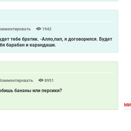
омментировать
1942
удет тебе братик. -Алло,пап, я договорился. Будет
ебя барабан и карандаши.
Комментировать
8951
любишь бананы или персики?
МИ