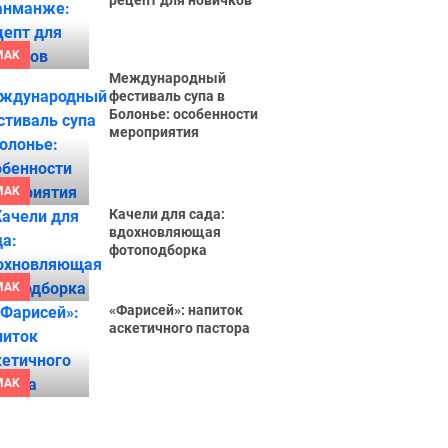
рецепт для новичков
MAK
Международный
фестиваль супа в
Болонье: особенности
мероприятия
MAK
Качели для сада:
вдохновляющая
фотоподборка
MAK
«Фарисей»: напиток
аскетичного пастора
MAK