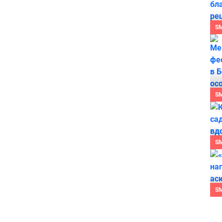
S
S
S
S