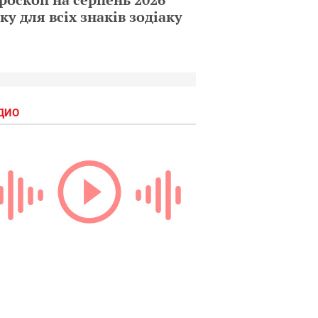
ку для всіх знаків зодіаку
ДИО