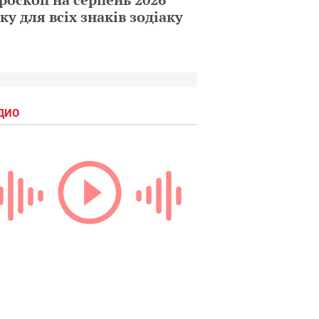
ку для всіх знаків зодіаку
ДИО