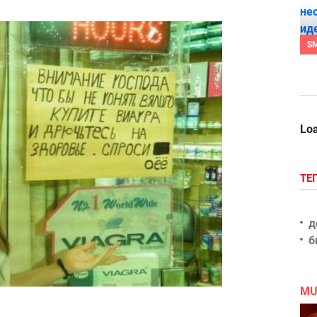
S
Loa
ТЕ
д
б
MU