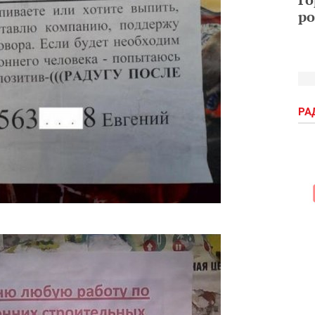
ро
РА