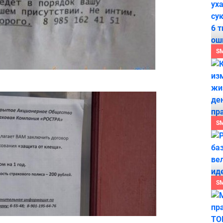
S
S
S