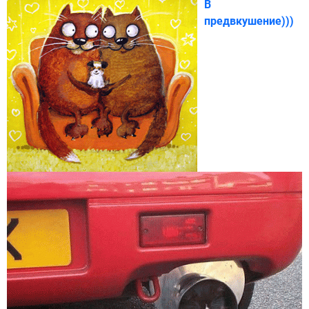
В
предвкушение)))