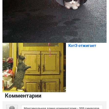
КотЭ отжигает
Комментарии