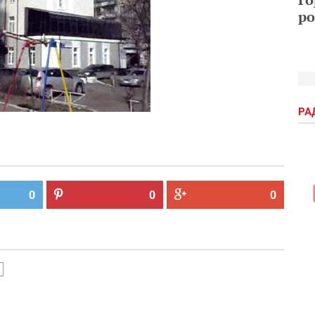
ро
РА
0
0
0