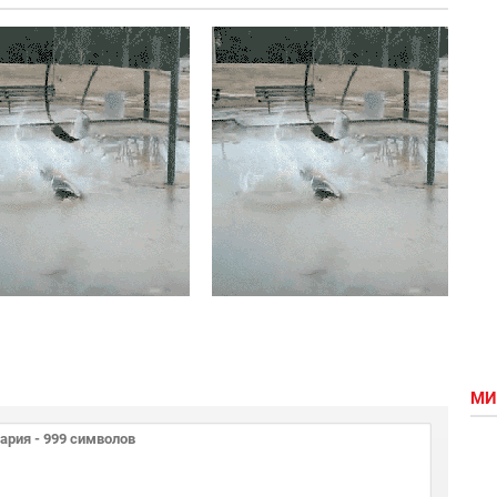
Невероятные
Экстремальные
качели или
качели
как выйти
сухим из
воды
МИ