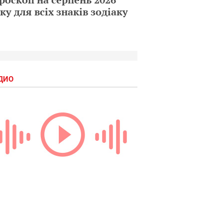
ку для всіх знаків зодіаку
ДИО