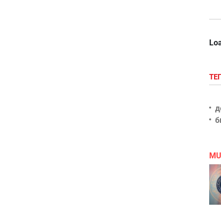
Loa
ТЕ
д
б
MU