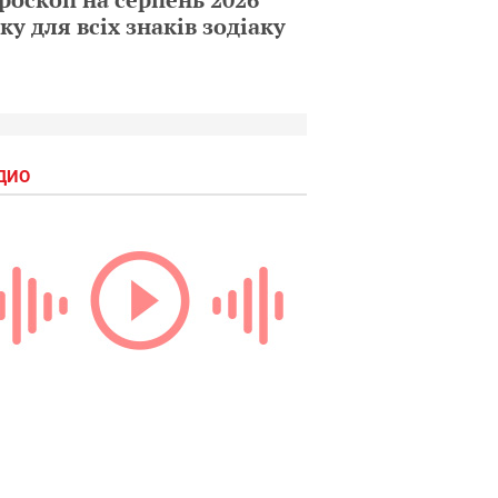
ку для всіх знаків зодіаку
ДИО