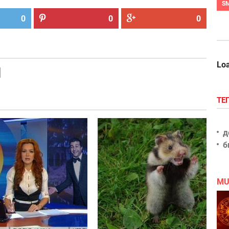
S
0
0
0
Loa
ТЕ
Тем
Всего
д
временем
одна
б
в США
ошибка
и в
США
MU
бушует
Ургант