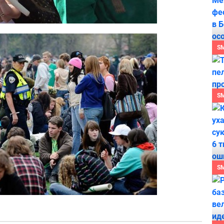
S
S
S