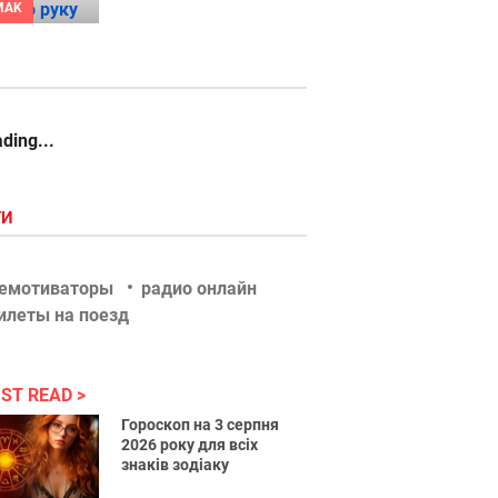
MAK
ding...
ГИ
Ша,
емотиваторы
радио онлайн
мля, я
илеты на поезд
сказал!
ST READ
Гороскоп на 3 серпня
2026 року для всіх
знаків зодіаку