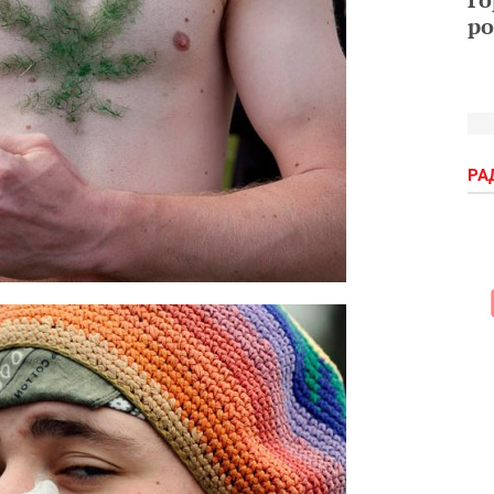
ро
РА