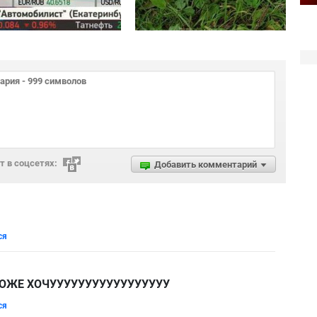
 в соцсетях:
Добавить комментарий
ся
ТОЖЕ ХОЧУУУУУУУУУУУУУУУУУ
ся