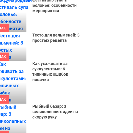
фестиваль супа в
Болонье: особенности
мероприятия
MAK
Тесто для пельменей: 3
простых рецепта
MAK
Как ухаживать за
суккулентами: 6
типичных ошибок
новичка
MAK
Рыбный базар: 3
великолепных идеи на
скорую руку