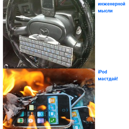
инженерной
мысли
iPod
мастдай!