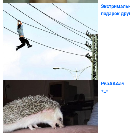
Экстримальн
подарок другу
РваАААач
+_+