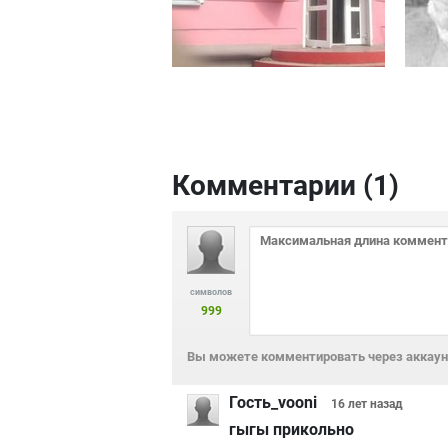
Комментарии (
1
)
символов
999
Вы можете комментировать через аккаунт
Гость_vooni
16 лет
назад
гыгы прикольно