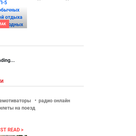
MAK
ding...
ГИ
емотиваторы
радио онлайн
илеты на поезд
ST READ