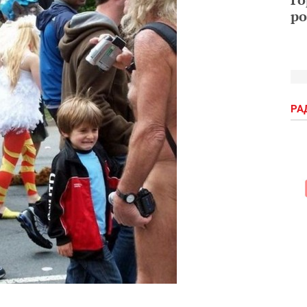
ро
РА