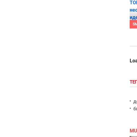
S
Loa
ТЕ
д
б
MU