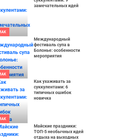
суккулентами: 9
замечательных идей
MAK
Международный
фестиваль супа в
Болонье: особенности
мероприятия
MAK
Как ухаживать за
суккулентами: 6
типичных ошибок
новичка
MAK
Майские праздники:
ТОП-5 необычных идей
отдыха на выходных