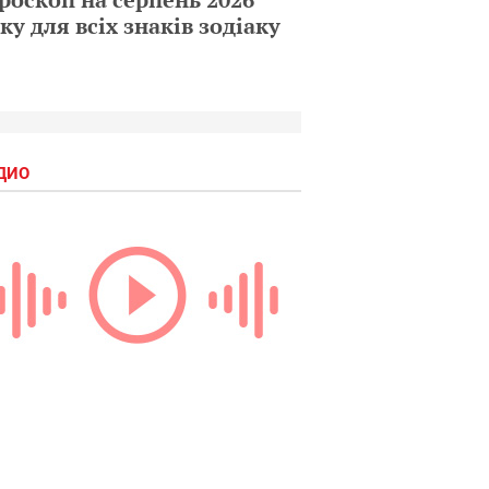
ку для всіх знаків зодіаку
ДИО