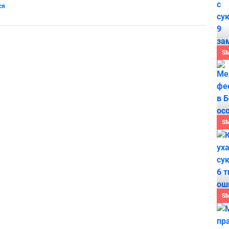
ся
S
S
S