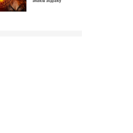
знаків зодіаку
Позитивные
картинки
про лучших
друзей