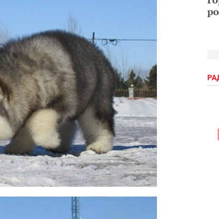
ро
РА