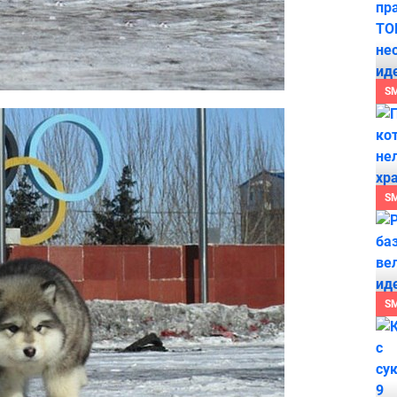
S
S
S