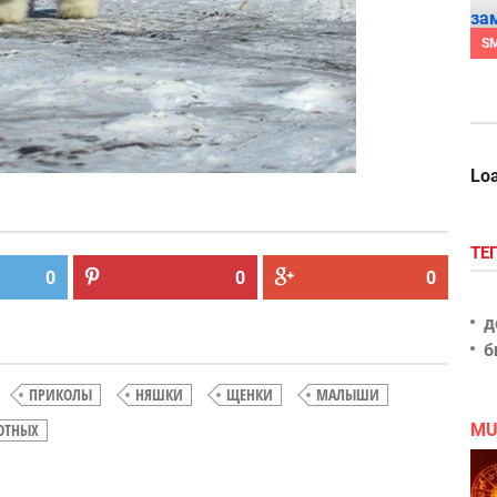
S
Loa
ТЕ
0
0
0
д
б
ПРИКОЛЫ
НЯШКИ
ЩЕНКИ
МАЛЫШИ
ОТНЫХ
MU