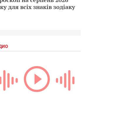
ку для всіх знаків зодіаку
ДИО