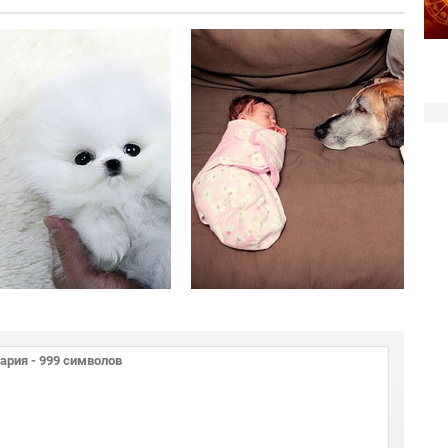
Голубоглазое
Самые
чудо от
милые
якутской
щенки
лайки