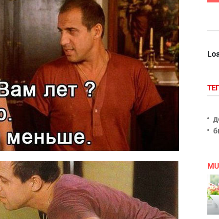
Loa
ТЕ
д
б
MU