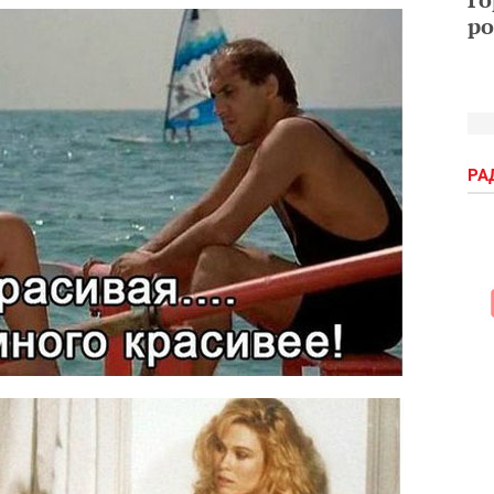
ро
РА