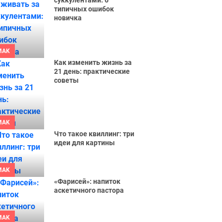
суккулентами: 6
типичных ошибок
новичка
MAK
Как изменить жизнь за
21 день: практические
советы
MAK
Что такое квиллинг: три
идеи для картины
MAK
«Фарисей»: напиток
аскетичного пастора
MAK