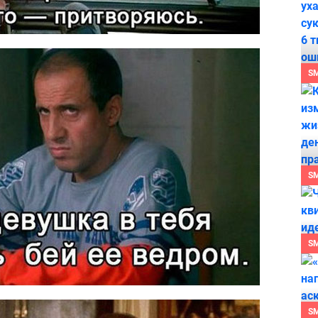
S
S
S
S