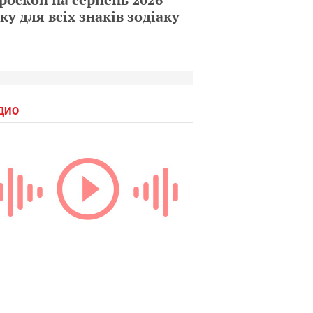
ку для всіх знаків зодіаку
ДИО