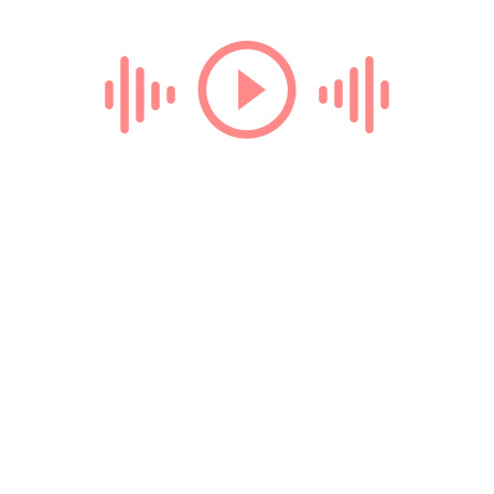
Loading...
ТЕГИ
демотиваторы
радио онлайн
билеты на поезд