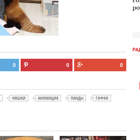
ро
РА
0
0
0
НЯШКИ
АНИМАЦИЯ
ПАНДЫ
ГИФКИ
ремя
Ответная