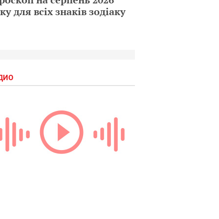
ку для всіх знаків зодіаку
ДИО
Прыжок с