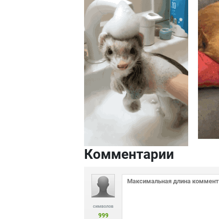
в
п
Комментарии
символов
999