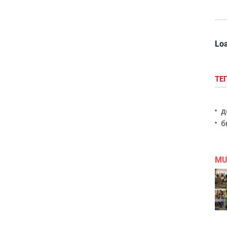
Loa
ТЕ
д
б
MU