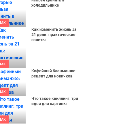
нельзя хранить в
холодильнике
MAK
Как изменить жизнь за
21 день: практические
советы
MAK
Кофейный бланманже:
рецепт для новичков
MAK
Что такое квиллинг: три
идеи для картины
MAK