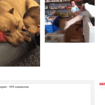
одных
реакция
роцедур
МИ