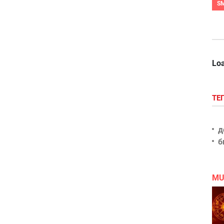
S
Loa
ТЕ
д
б
MU