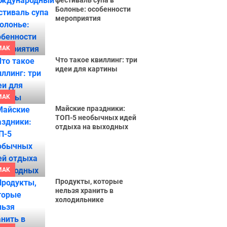
фестиваль супа в
Болонье: особенности
мероприятия
MAK
Что такое квиллинг: три
идеи для картины
MAK
Майские праздники:
ТОП-5 необычных идей
отдыха на выходных
MAK
Продукты, которые
нельзя хранить в
холодильнике