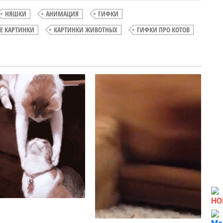
НЯШКИ
АНИМАЦИЯ
ГИФКИ
Е КАРТИНКИ
КАРТИНКИ ЖИВОТНЫХ
ГИФКИ ПРО КОТОВ
Как
Романтика
поймать
среди
кота
серых
будней
НО