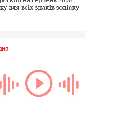
ку для всіх знаків зодіаку
ДИО