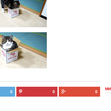
МИ
0
0
0