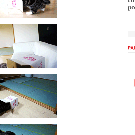
ро
РА