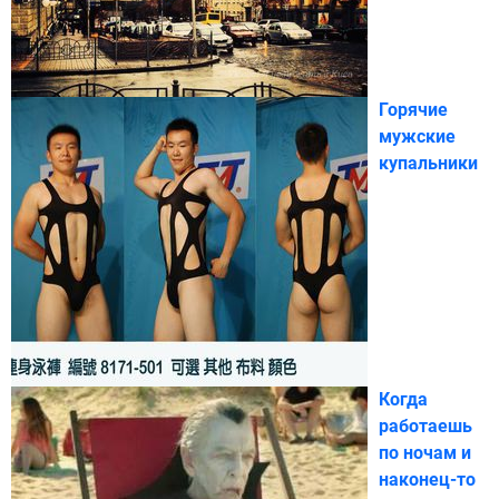
Горячие
мужские
купальники
Когда
работаешь
по ночам и
наконец-то