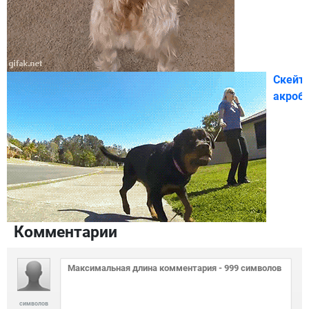
Скейт
акроб
Комментарии
символов