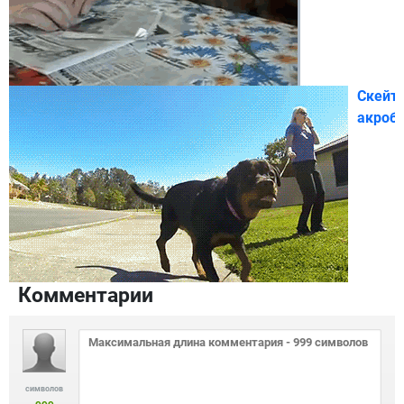
Скейт
акроб
Комментарии
символов