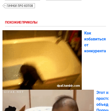
ГИФКИ ПРО КОТОВ
ПОХОЖИЕ ПРИКОЛЫ
Как
избавиться
от
конкурента
Этот хв
просто
объеде
Попроб