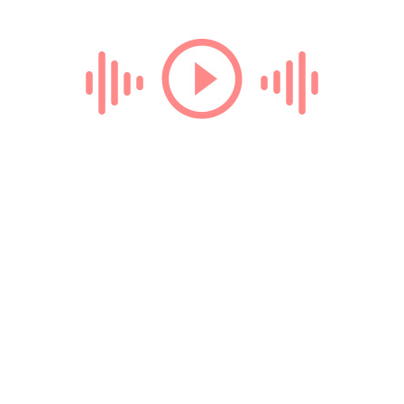
Loading...
ТЕГИ
демотиваторы
радио онлайн
билеты на поезд