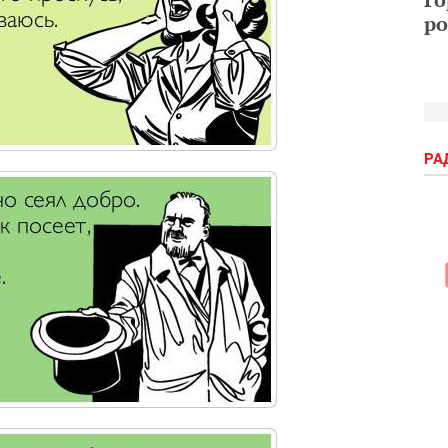
ро
РА