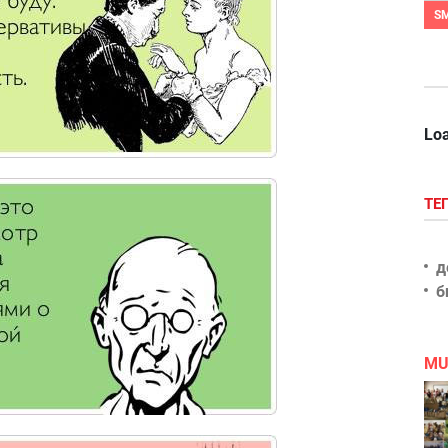
S
Loa
ТЕ
д
б
MU