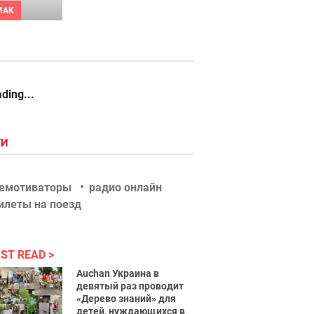
MAK
ding...
ГИ
емотиваторы
радио онлайн
илеты на поезд
ST READ
Auchan Украина в
девятый раз проводит
«Дерево знаний» для
детей, нуждающихся в