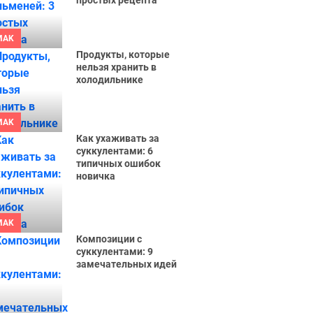
простых рецепта
MAK
Продукты, которые
нельзя хранить в
холодильнике
MAK
Как ухаживать за
суккулентами: 6
типичных ошибок
новичка
MAK
Композиции с
суккулентами: 9
замечательных идей