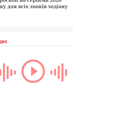
ку для всіх знаків зодіаку
ДИО