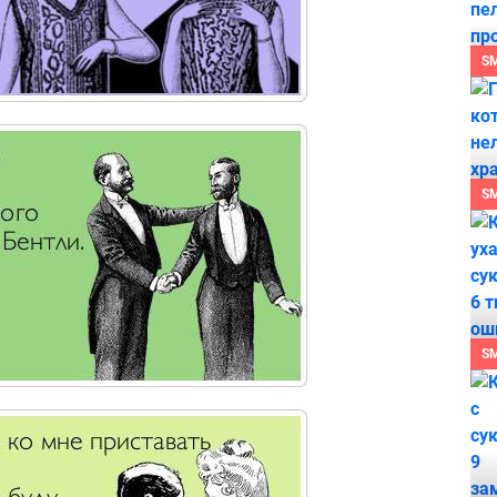
S
S
S