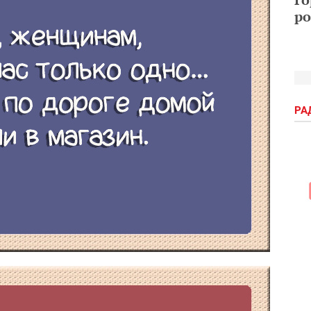
ро
РА