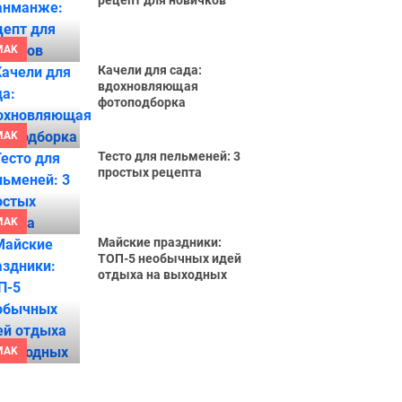
рецепт для новичков
MAK
Качели для сада:
вдохновляющая
фотоподборка
MAK
Тесто для пельменей: 3
простых рецепта
MAK
Майские праздники:
ТОП-5 необычных идей
отдыха на выходных
MAK