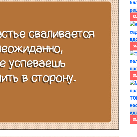
S
S
S
S