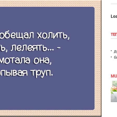
Loa
ТЕ
д
б
MU