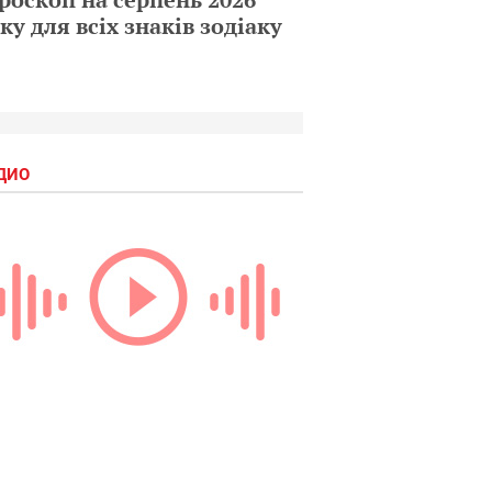
ку для всіх знаків зодіаку
ДИО