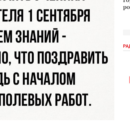
ро
РА