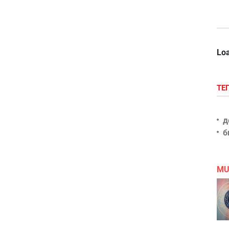
Loa
ТЕ
д
б
MU