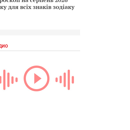
ку для всіх знаків зодіаку
ДИО