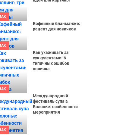
идеи для картины
MAK
Кофейный бланманже:
рецепт для новичков
MAK
Как ухаживать за
суккулентами: 6
типичных ошибок
новичка
MAK
Международный
фестиваль супа в
Болонье: особенности
мероприятия
MAK