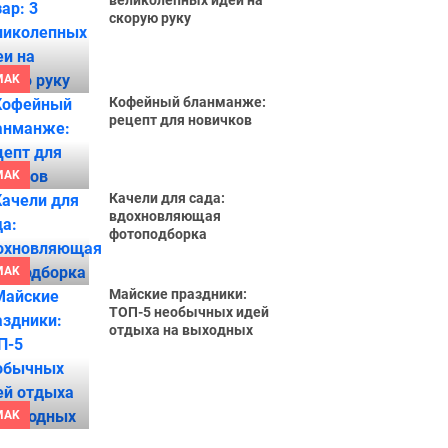
великолепных идеи на
скорую руку
MAK
Кофейный бланманже:
рецепт для новичков
MAK
Качели для сада:
вдохновляющая
фотоподборка
MAK
Майские праздники:
ТОП-5 необычных идей
отдыха на выходных
MAK