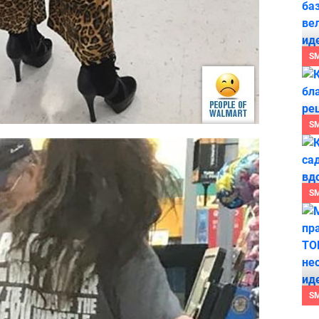
S
S
S
S