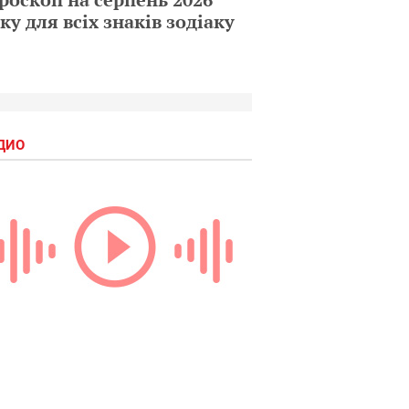
ку для всіх знаків зодіаку
ДИО