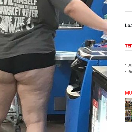
Loa
ТЕ
д
б
MU