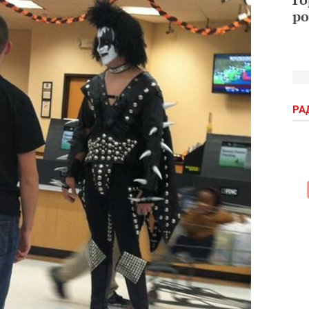
ро
РА