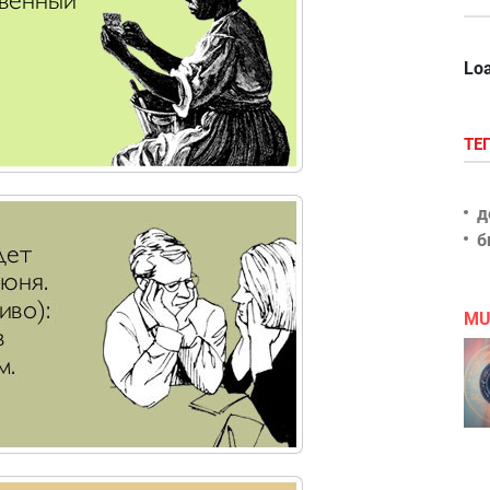
Loa
ТЕ
д
б
MU