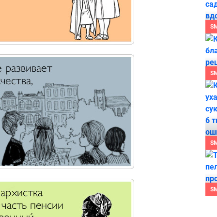
S
S
S
S