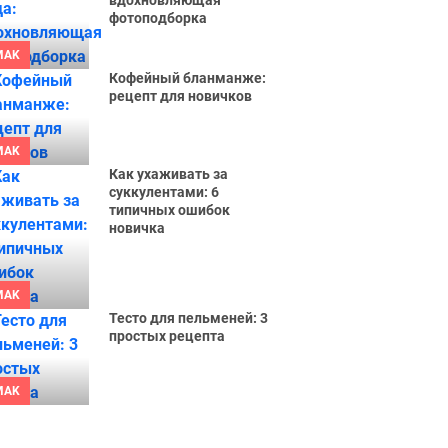
вдохновляющая
фотоподборка
MAK
Кофейный бланманже:
рецепт для новичков
MAK
Как ухаживать за
суккулентами: 6
типичных ошибок
новичка
MAK
Тесто для пельменей: 3
простых рецепта
MAK