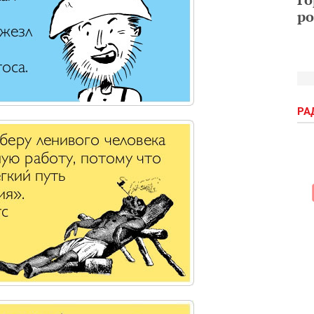
ро
РА