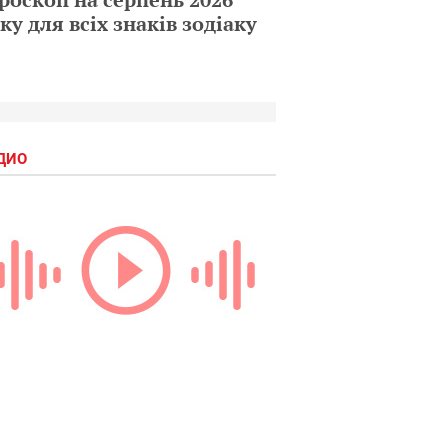
ку для всіх знаків зодіаку
ДИО