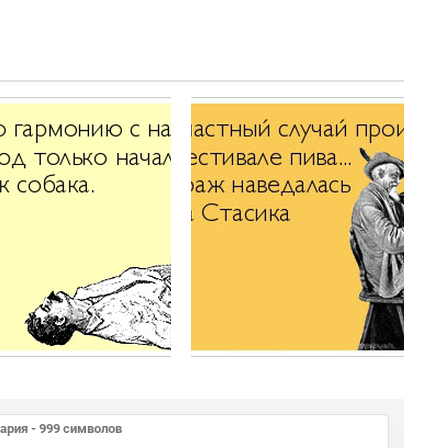
ТОП
ТОП
лучших
лучших
Atkritok
Atkritok